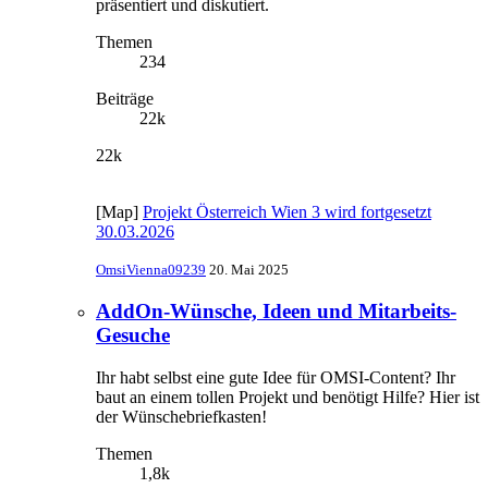
präsentiert und diskutiert.
Themen
234
Beiträge
22k
22k
[Map]
Projekt Österreich Wien 3 wird fortgesetzt
30.03.2026
OmsiVienna09239
20. Mai 2025
AddOn-Wünsche, Ideen und Mitarbeits-
Gesuche
Ihr habt selbst eine gute Idee für OMSI-Content? Ihr
baut an einem tollen Projekt und benötigt Hilfe? Hier ist
der Wünschebriefkasten!
Themen
1,8k