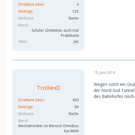
Erhaltene Likes
4
Beiträge
125
Wohnort
Berlin
Beruf
Schüler (Zeitweise auch mal
Praktikant)
Alias
Jan
15. Juni 2019
Wegen solch ein Grun
TrolliexD
der Nord-Süd Tunnel 
des Bahnhofes noch li
Erhaltene Likes
430
Beiträge
94
Wohnort
Berlin
Beruf
Mechatroniker im Bereich Omnibus
bei MAN