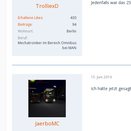
Jedenfalls war das 2
TrolliexD
Erhaltene Likes
430
Beiträge
94
Wohnort
Berlin
Beruf
Mechatroniker im Bereich Omnibus
bei MAN
15. Juni 2019
Ich hätte jetzt gesag
JaerboMC