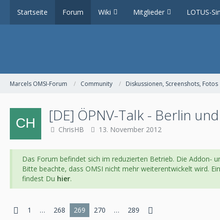
Startseite
Forum
Wiki
Mitglieder
LOTUS-Sim
Marcels OMSI-Forum
Community
Diskussionen, Screenshots, Fotos
[DE] ÖPNV-Talk - Berlin un
ChrisHB
13. November 2012
Das Forum befindet sich im reduzierten Betrieb. Die Addon- un
Bitte beachte, dass OMSI nicht mehr weiterentwickelt wird. E
findest Du
hier
.
1
…
268
269
270
…
289