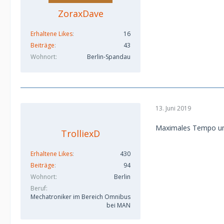
ZoraxDave
Erhaltene Likes
16
Beiträge
43
Wohnort
Berlin-Spandau
13. Juni 2019
Maximales Tempo um 
TrolliexD
Erhaltene Likes
430
Beiträge
94
Wohnort
Berlin
Beruf
Mechatroniker im Bereich Omnibus
bei MAN