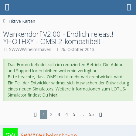
Fiktive Karten
Wankendorf V2.00 - Endlich releast!
*HOTFIX* - OMSI 2-kompatibel! -
SWWVWilhelmshaven
26. Oktober 2013
Das Forum befindet sich im reduzierten Betrieb. Die Addon-
und Supportforen bleiben weiterhin verfügbar.
Bitte beachte, dass OMSI nicht mehr weiterentwickelt wird.
Ein Teil der Entwickler widmet sich inzwischen der Entwicklung
eines neuen Simulators. Weitere Informationen zum LOTUS-
Simulator findest Du
hier
.
1
2
3
4
5
…
55
SWWVWilhelmshaven