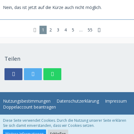
Nein, das ist jetzt auf die Kürze auch nicht möglich.
1
2
3
4
5
…
55
Teilen
Nutzungsbestimmungen
Datenschutzerklärung
Impressum
Doppelaccount beantragen
Diese Seite verwendet Cookies. Durch die Nutzung unserer Seite erklären
WoltLab Suite Forum - Themenvorlage 3.1.2 © 2004-2018
WBB Support
Sie sich damit einverstanden, dass wir Cookies setzen.
Community-Software:
WoltLab Suite™ 3.1.22
Weitere Informationen
Schließen