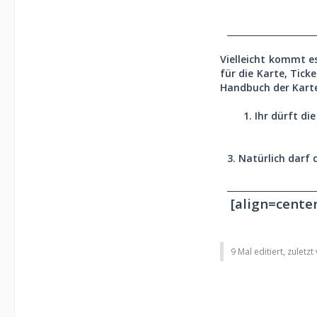
_____________________
Vielleicht kommt es
für die Karte, Tick
Handbuch der Karte 
1. Ihr dürft d
3. Natürlich darf
_____________________
[align=cente
9 Mal editiert, zuletz