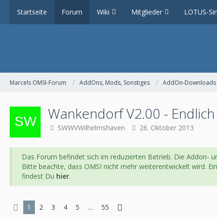
Startseite
Forum
Wiki
Mitglieder
LOTUS-Sim
Marcels OMSI-Forum
AddOns, Mods, Sonstiges
AddOn-Downloads
Wankendorf V2.00 - Endlich 
SWWVWilhelmshaven
26. Oktober 2013
Das Forum befindet sich im reduzierten Betrieb. Die Addon- un
Bitte beachte, dass OMSI nicht mehr weiterentwickelt wird. E
findest Du
hier
.
1
2
3
4
5
…
55