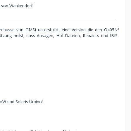
von Wankendorf!
___________________________________________________________________
ardbusse von OMSI unterstützt, eine Version die den O405N²
tzung heißt, dass Ansagen, Hof-Dateien, Repaints und IBIS-
oW und Solaris Urbino!