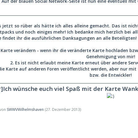
Auf der blauen Social Network-Seite ist nun eine eventuell mi
__________________________________________________________________________
 jetzt so rüber als hätte ich alles alleine gemacht. Das ist nich
etpacks und noch einiges mehr! Ich bedanke mich herzlich bei a
findet ihr die ausführlichen Danksagungen an alle Beteiligten!
ie Karte verändern - wenn ihr die veränderte Karte hochladen bzw.
Genehmigung von mir!
2. Es ist nicht erlaubt meine Karte erneut über andere Se
 die Karte auf anderen Foren veröffentlicht werden, aber nur m
bzw. die Entwickler!
__________________________________________________________________________
r]Ich wünsche euch viel Spaß mit der Karte Wanke
t von
SWWVWilhelmshaven
(
27. Dezember 2013
)