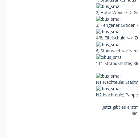
2; Hohe Weide <-> G
3; Tengener Groden 
4/8; Eifelschule <->
6; Stadtwald <-> Neu
111 StrandShuttle; 
N1 Nachteule; Stadt
N2 Nachteule; Pappe
Jetzt gibt es erst
la