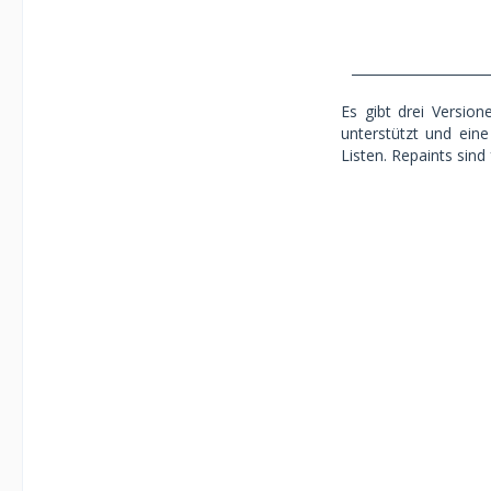
_____________________
Es gibt drei Versio
unterstützt und ein
Listen. Repaints sind