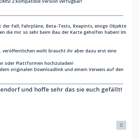
t OMSI 2 kompatible Version verfügbar!
___________________________________________________________________
t der Fall; Fahrpläne, Beta-Tests, Reapints, einige Objekte
llen die mir so sehr beim Bau der Karte geholfen haben! Im
 veröffentlichen wollt braucht ihr aber dazu erst eine
rver oder Plattformen hochzuladen!
it dem originalen Downloadlink und einem Verweis auf den
___________________________________________________________________
ndorf und hoffe sehr das sie euch gefällt!