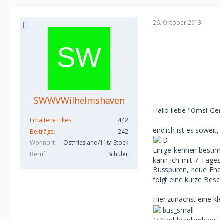
26. Oktober 2013
SWWVWilhelmshaven
Hallo liebe "Omsi-G
Erhaltene Likes
442
endlich ist es soweit
Beiträge
242
Wohnort
Ostfriesland/11ta Stock
Einige kennen bestim
Beruf
Schüler
kann ich mit 7 Tages
Busspuren, neue Endh
folgt eine kurze Besc
Hier zunächst eine kl
1; Stadtkrankenhaus