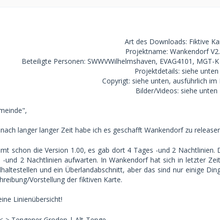
Art des Downloads: Fiktive Ka
Projektname: Wankendorf V2
Beteiligte Personen: SWWVWilhelmshaven, EVAG4101, MGT-K 
Projektdetails: siehe unten
Copyrigt: siehe unten, ausführlich i
Bilder/Videos: siehe unten
emeinde",
, nach langer langer Zeit habe ich es geschafft Wankendorf zu releasen
mt schon die Version 1.00, es gab dort 4 Tages -und 2 Nachtlinien. 
 -und 2 Nachtlinien aufwarten. In Wankendorf hat sich in letzter Zei
altestellen und ein Überlandabschnitt, aber das sind nur einige Din
hreibung/Vorstellung der fiktiven Karte.
eine Linienübersicht!
 <-> Tengener Groden | Alt-Tenge