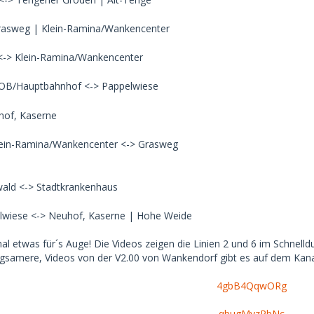
rasweg | Klein-Ramina/Wankencenter
<-> Klein-Ramina/Wankencenter
 ZOB/Hauptbahnhof <-> Pappelwiese
hof, Kaserne
Klein-Ramina/Wankencenter <-> Grasweg
wald <-> Stadtkrankenhaus
lwiese <-> Neuhof, Kaserne | Hohe Weide
mal etwas für´s Auge! Die Videos zeigen die Linien 2 und 6 im Schnelldur
ngsamere, Videos von der V2.00 von Wankendorf gibt es auf dem Ka
4gbB4QqwORg
qbugMyzPbNc