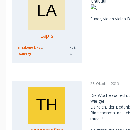
Juhuuuu!
Super, vielen vielen 
Lapis
Erhaltene Likes
478
Beiträge
855
26. Oktober 2013
Die Woche war echt 
Wie geil !
Da reicht der Bedanke
Bin schonmal ne kle
muss !!
thebestoflpz