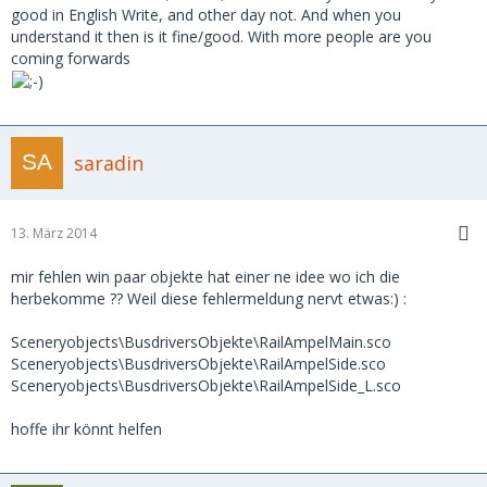
good in English Write, and other day not. And when you
understand it then is it fine/good. With more people are you
coming forwards
saradin
13. März 2014
mir fehlen win paar objekte hat einer ne idee wo ich die
herbekomme ?? Weil diese fehlermeldung nervt etwas:) :
Sceneryobjects\BusdriversObjekte\RailAmpelMain.sco
Sceneryobjects\BusdriversObjekte\RailAmpelSide.sco
Sceneryobjects\BusdriversObjekte\RailAmpelSide_L.sco
hoffe ihr könnt helfen