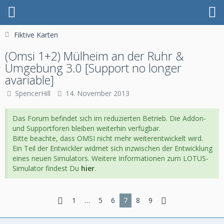
Fiktive Karten
(Omsi 1+2) Mülheim an der Ruhr &
Umgebung 3.0 [Support no longer
avariable]
SpencerHill
14. November 2013
Das Forum befindet sich im reduzierten Betrieb. Die Addon-
und Supportforen bleiben weiterhin verfügbar.
Bitte beachte, dass OMSI nicht mehr weiterentwickelt wird.
Ein Teil der Entwickler widmet sich inzwischen der Entwicklung
eines neuen Simulators. Weitere Informationen zum LOTUS-
Simulator findest Du
hier
.
1
…
5
6
7
8
9