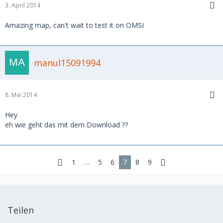
3. April 2014
Amazing map, can't wait to test it on OMSI
manul15091994
8. Mai 2014
Hey
eh wie geht das mit dem Download ??
1
…
5
6
7
8
9
Teilen