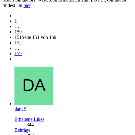
findest Du
hier
.
1
…
150
151
Seite 151 von 159
152
…
159
dari19
Erhaltene Likes
344
Beiträge