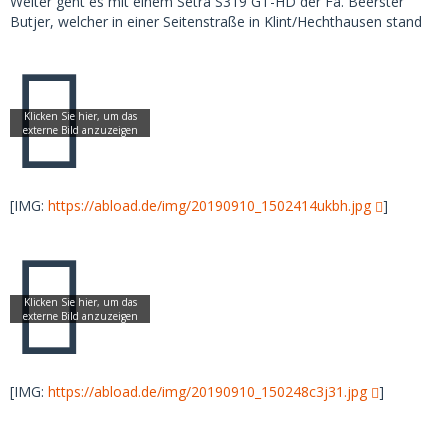
Weiter geht es mit einem Setra S319 GT-HD der Fa. Beerster
Butjer, welcher in einer Seitenstraße in Klint/Hechthausen stand
[IMG:
https://abload.de/img/20190910_1502414ukbh.jpg
]
[IMG:
https://abload.de/img/20190910_150248c3j31.jpg
]