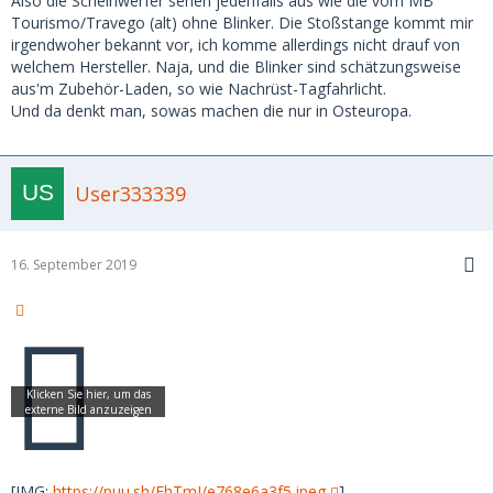
Also die Scheinwerfer sehen jedenfalls aus wie die vom MB
Tourismo/Travego (alt) ohne Blinker. Die Stoßstange kommt mir
irgendwoher bekannt vor, ich komme allerdings nicht drauf von
welchem Hersteller. Naja, und die Blinker sind schätzungsweise
aus'm Zubehör-Laden, so wie Nachrüst-Tagfahrlicht.
Und da denkt man, sowas machen die nur in Osteuropa.
User333339
16. September 2019
[IMG:
https://puu.sh/EhTmI/e768e6a3f5.jpeg
]