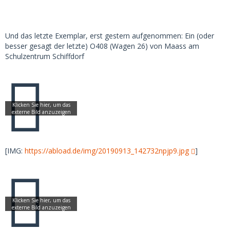
Und das letzte Exemplar, erst gestern aufgenommen: Ein (oder
besser gesagt der letzte) O408 (Wagen 26) von Maass am
Schulzentrum Schiffdorf
[IMG:
https://abload.de/img/20190913_142732npjp9.jpg
]