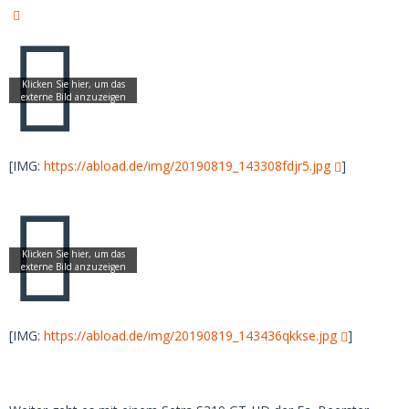
[IMG:
https://abload.de/img/20190819_143308fdjr5.jpg
]
[IMG:
https://abload.de/img/20190819_143436qkkse.jpg
]