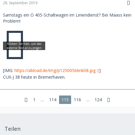
28. September 2019
Samstags ein O 405-Schaltwagen im Liniendienst? Bei Maass kein
Problem!
[IMG:
https://abload.de/img/p12500566nk08.jpg
]
CUX-J 38 heute in Bremerhaven.
1
…
114
115
116
…
124
Teilen