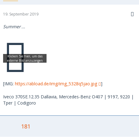
19. September 2019
Summer
...
[IMG:
https://abload.de/img/img_5328q5jao.jpg
]
Iveco 370SE.12.35 Dallavia, Mercedes-Benz O407 | 9197, 9220 |
Tper | Codigoro
181