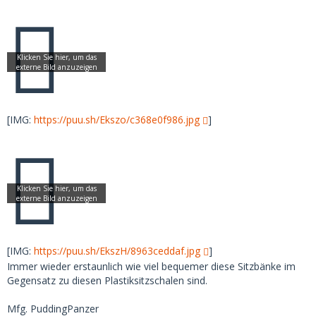
[IMG:
https://puu.sh/Ekszo/c368e0f986.jpg
]
[IMG:
https://puu.sh/EkszH/8963ceddaf.jpg
]
Immer wieder erstaunlich wie viel bequemer diese Sitzbänke im
Gegensatz zu diesen Plastiksitzschalen sind.
Mfg. PuddingPanzer