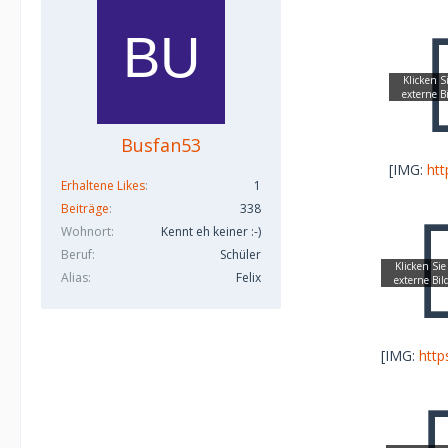
Busfan53
[IMG:
ht
Erhaltene Likes
1
Beiträge
338
Wohnort
Kennt eh keiner :-)
Beruf
Schüler
Alias
Felix
[IMG:
htt