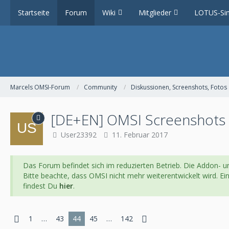
Startseite
Forum
Wiki
Mitglieder
LOTUS-Sim
Marcels OMSI-Forum
Community
Diskussionen, Screenshots, Fotos
[DE+EN] OMSI Screenshots & 
User23392
11. Februar 2017
Das Forum befindet sich im reduzierten Betrieb. Die Addon- un
Bitte beachte, dass OMSI nicht mehr weiterentwickelt wird. E
findest Du
hier
.
1
…
43
44
45
…
142