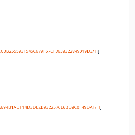
/26CC3B255593F545C679F67CF3638322849019D3/
]
/483A694B1ADF14D3DE2B9322576E6BD8C0F49DAF/
]