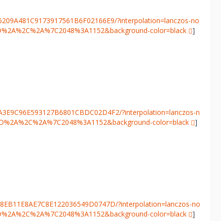
6209A481C9173917561B6F02166E9/?interpolation=lanczos-no
o%3D%2A%2C%2A%7C2048%3A1152&background-color=black
]
FA3E9C96E593127B6801CBDC02D4F2/?interpolation=lanczos-n
o%3D%2A%2C%2A%7C2048%3A1152&background-color=black
]
58EB11E8AE7C8E122036549D0747D/?interpolation=lanczos-no
o%3D%2A%2C%2A%7C2048%3A1152&background-color=black
]