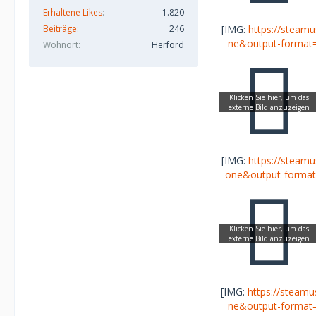
Erhaltene Likes
1.820
Beiträge
246
[IMG:
https://stea
ne&output-format
Wohnort
Herford
[IMG:
https://stea
one&output-forma
[IMG:
https://steam
ne&output-format