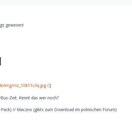
egs gewesen!
.de/img/mz_10811s3q.jpg
]
vBus-Zeit. Kennt das wer noch?
L-Pack) // Maczno (gibts zum Download im polnischen Forum)