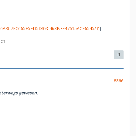
/CC06A3C7FC665E5FD5D39C463B7F47615ACE6545/
]
ach
#866
unterwegs gewesen.