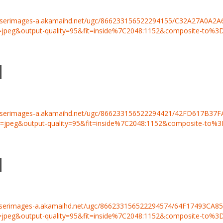
muserimages-a.akamaihd.net/ugc/866233156522294155/C32A27A0A2A
=jpeg&output-quality=95&fit=inside%7C2048:1152&composite-t
muserimages-a.akamaihd.net/ugc/866233156522294421/42FD617B37
t=jpeg&output-quality=95&fit=inside%7C2048:1152&composite-t
userimages-a.akamaihd.net/ugc/866233156522294574/64F17493CA8
=jpeg&output-quality=95&fit=inside%7C2048:1152&composite-t