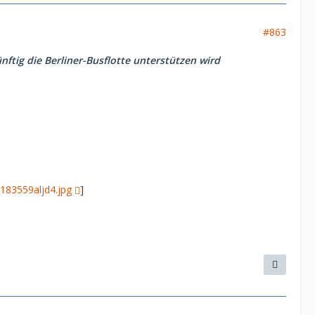
#863
nftig die Berliner-Busflotte unterstützen wird
183559aljd4.jpg
]