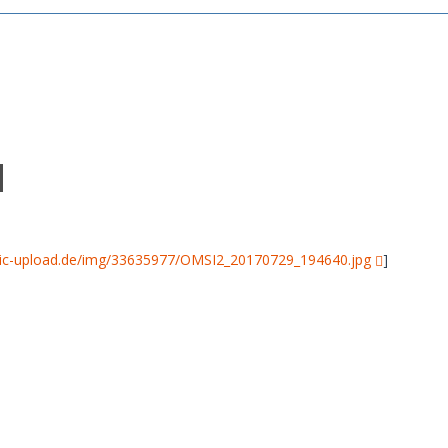
pic-upload.de/img/33635977/OMSI2_20170729_194640.jpg
]