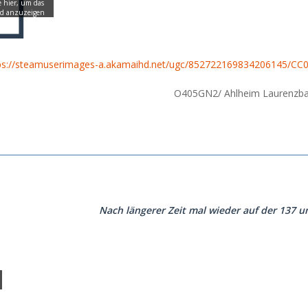
ps://steamuserimages-a.akamaihd.net/ugc/852722169834206145
O405GN2/ Ahlheim Laurenzb
Nach längerer Zeit mal wieder auf der 137 