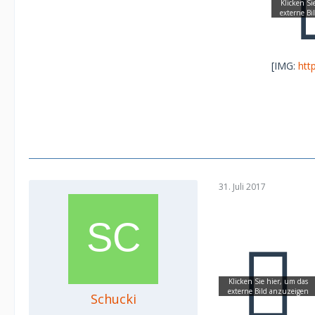
[IMG:
htt
31. Juli 2017
Schucki