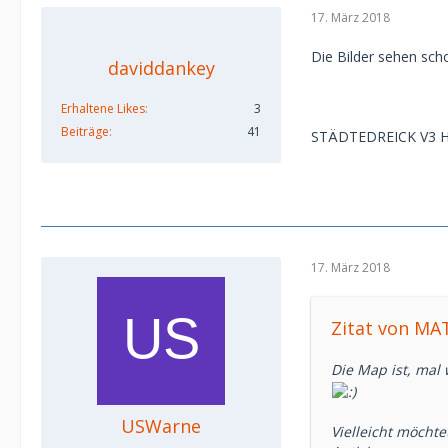
17. März 2018
Die Bilder sehen sch
daviddankey
Erhaltene Likes
3
Beiträge
41
STÄDTEDREICK V3 Hy
17. März 2018
Zitat von M
Die Map ist, mal 
USWarne
Vielleicht möcht