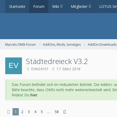
Startseite
Forum
Wiki
Mitglieder
LOTUS-Sim
Marcels OMSI-Forum
AddOns, Mods, Sonstiges
AddOn-Downloads
Städtedreieck V3.2
EVAG4101
17. März 2018
Das Forum befindet sich im reduzierten Betrieb. Die Addon- un
Bitte beachte, dass OMSI nicht mehr weiterentwickelt wird. E
findest Du
hier
.
1
2
3
4
5
…
58