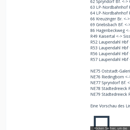
62 Spryndorf Bf. <->
63 LP-Nordbahnhof 
64 LP-Nordbahnhof 
66 Kreuzinger Br. <->
69 Griebsbach Bf. <-
86 Hagenbeckweg <-
R49 Kaisertal <-> Sis
R52 Laupendahl Hbf <
R53 Laupendahl Hbf <-
R56 Laupendahl Hbf 
R57 Laupendahl Hbf 
NE75 Oststadt-Galer
NE76 Riedingborn <->
NE77 Spryndorf Bf. <
NE78 Städtedreieck 
NE79 Städtedreieck 
Eine Vorschau des Lin