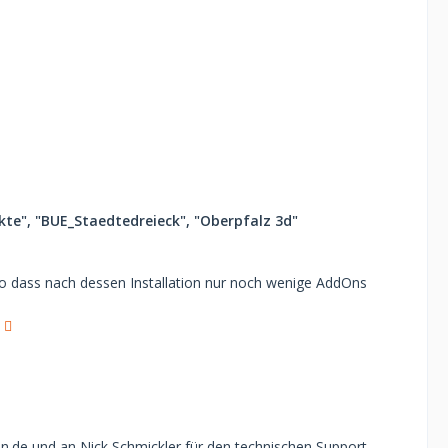
kte", "BUE_Staedtedreieck", "Oberpfalz 3d"
so dass nach dessen Installation nur noch wenige AddOns
n.de und an Nick Schmickler für den technischen Support.