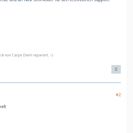
k von Carpe Diem repariert. :-)
#2
kelt