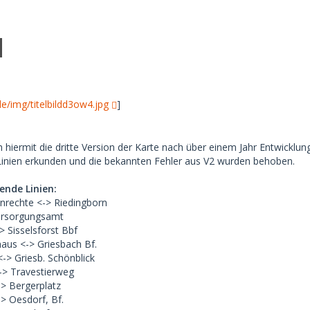
de/img/titelbildd3ow4.jpg
]
 hiermit die dritte Version der Karte nach über einem Jahr Entwicklung
 Linien erkunden und die bekannten Fehler aus V2 wurden behoben.
ende Linien:
nrechte <-> Riedingborn
Versorgungsamt
 Sisselsforst Bbf
aus <-> Griesbach Bf.
> Griesb. Schönblick
> Travestierweg
-> Bergerplatz
-> Oesdorf, Bf.