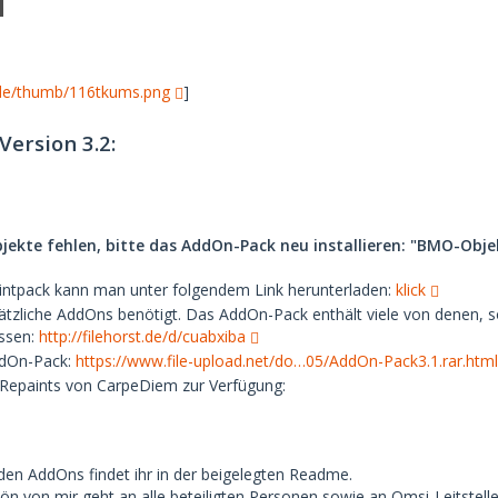
.de/thumb/116tkums.png
]
Version 3.2:
jekte fehlen, bitte das AddOn-Pack neu installieren: "BMO-Obje
intpack kann man unter folgendem Link herunterladen:
klick
ätzliche AddOns benötigt. Das AddOn-Pack enthält viele von denen, 
üssen:
http://filehorst.de/d/cuabxiba
AddOn-Pack:
https://www.file-upload.net/do…05/AddOn-Pack3.1.rar.html
 Repaints von CarpeDiem zur Verfügung:
en AddOns findet ihr in der beigelegten Readme.
n von mir geht an alle beteiligten Personen sowie an Omsi-Leitstelle