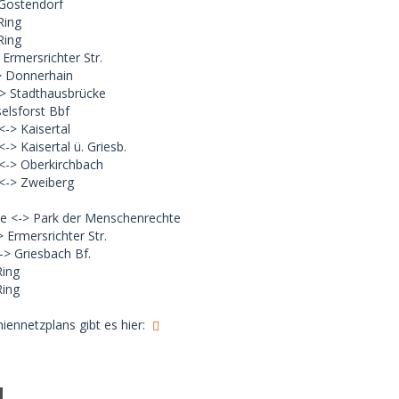
 Gostendorf
Ring
Ring
 Ermersrichter Str.
> Donnerhain
> Stadthausbrücke
selsforst Bbf
-> Kaisertal
> Kaisertal ü. Griesb.
<-> Oberkirchbach
<-> Zweiberg
ie <-> Park der Menschenrechte
 Ermersrichter Str.
-> Griesbach Bf.
Ring
Ring
iennetzplans gibt es hier: