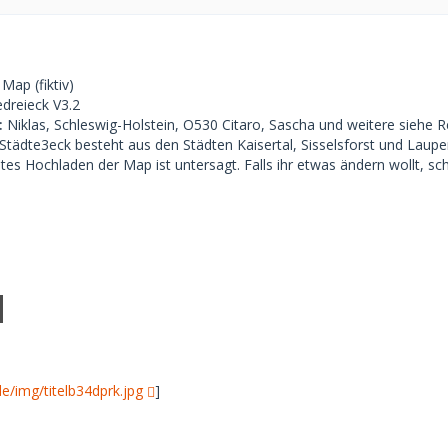
Map (fiktiv)
dreieck V3.2
:
Niklas, Schleswig-Holstein, O530 Citaro, Sascha und weitere siehe
tädte3eck besteht aus den Städten Kaisertal, Sisselsforst und Lau
tes Hochladen der Map ist untersagt. Falls ihr etwas ändern wollt, sch
de/img/titelb34dprk.jpg
]