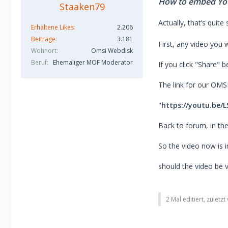
How to embed YouT
Staaken79
Actually, that’s quite
Erhaltene Likes
2.206
Beiträge
3.181
First, any video you 
Wohnort
Omsi Webdisk
Beruf
Ehemaliger MOF Moderator
If you click "Share" b
The link for our OMSI-
"https://youtu.be/
Back to forum, in the
So the video now is i
should the video be v
2 Mal editiert, zuletz