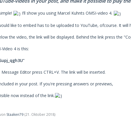
ube-videos in your post, and make it possible to play th
 simple!
I’ll show you using Marcel Kuhnts OMSI-video 4.
would like to embed has to be uploaded to YouTube, ofcourse. It will h
elow the video, the link will be displayed. Behind the link press the "C
Video 4 is this:
LSupj_qgh3U"
 Message Editor press CTRL+V. The link will be inserted.
ncluded in your post. If you're pressing answers or previews,
isible now instead of the link.
t von
Staaken79
(
21. Oktober 2018
)