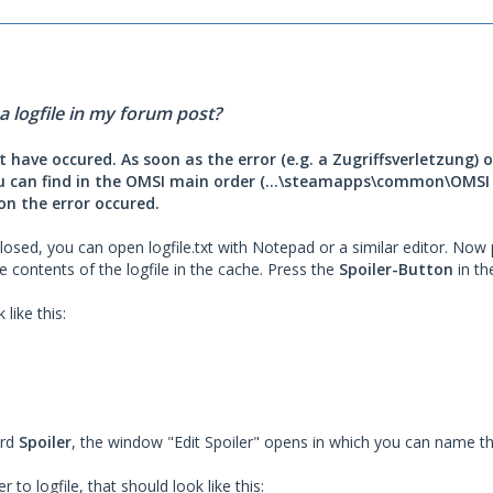
 logfile in my forum post?
st have occured. As soon as the error (e.g. a Zugriffsverletzung) 
you can find in the OMSI main order (...\steamapps\common\OMSI 
on the error occured.
osed, you can open logfile.txt with Notepad or a similar editor. Now 
 contents of the logfile in the cache. Press the
Spoiler-Button
in th
like this:
ord
Spoiler
, the window "Edit Spoiler" opens in which you can name th
er to logfile, that should look like this: