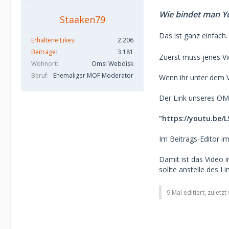
Wie bindet man Yo
Staaken79
Das ist ganz einfach
Erhaltene Likes
2.206
Beiträge
3.181
Zuerst muss jenes Vi
Wohnort
Omsi Webdisk
Beruf
Ehemaliger MOF Moderator
Wenn ihr unter dem Vi
Der Link unseres OMSI
"https://youtu.be/
Im Beitrags-Editor im
Damit ist das Video 
sollte anstelle des L
9 Mal editiert, zuletz