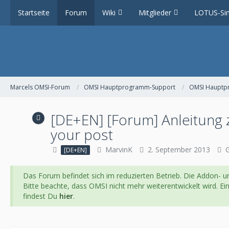
Startseite
Forum
Wiki
Mitglieder
LOTUS-Sim
Marcels OMSI-Forum
OMSI Hauptprogramm-Support
OMSI Haupt
[DE+EN] [Forum] Anleitung 
your post
MarvinK
2. September 2013
G
[DE+EN]
Das Forum befindet sich im reduzierten Betrieb. Die Addon- un
Bitte beachte, dass OMSI nicht mehr weiterentwickelt wird. E
findest Du
hier
.