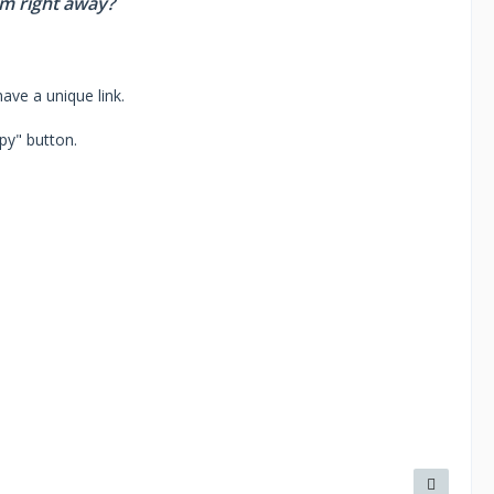
em right away?
ave a unique link.
opy" button.