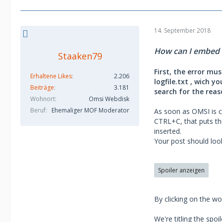
14. September 2018
How can I embed a
Staaken79
First, the error mu
Erhaltene Likes
2.206
logfile.txt , wich 
Beiträge
3.181
search for the reas
Wohnort
Omsi Webdisk
Beruf
Ehemaliger MOF Moderator
As soon as OMSI is cl
CTRL+C, that puts the
inserted.
Your post should look 
Spoiler anzeigen
By clicking on the w
We're titling the spoil