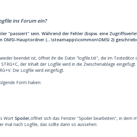
ogfile ins Forum ein?
ler "passiert" sein. Während der Fehler (bspw. eine Zugriffsverl
" im OMSI-Hauptordner (...\steamapps\common\OMSI 2) geschriebe
der beendet ist, öffnet ihr die Datei "logfile.txt", die im Textedito
 STRG+C, der Inhalt der Logfile wird in die Zwischenablage eingefüg
G+V. Die Logfile wird eingefügt.
folgende Form haben:
das Wort
Spoiler
,öffnet sich das Fenster "Spoiler bearbeiten", in dem m
ler mal nach Logfile, das sollte dann so aussehen: