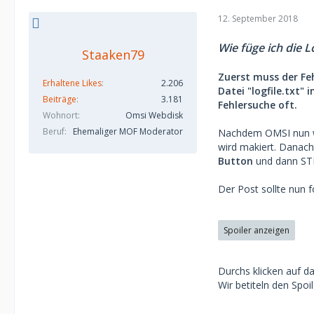
12. September 2018
Wie füge ich die L
Staaken79
Zuerst muss der Feh
Erhaltene Likes
2.206
Datei "logfile.txt
Beiträge
3.181
Fehlersuche oft.
Wohnort
Omsi Webdisk
Beruf
Ehemaliger MOF Moderator
Nachdem OMSI nun wie
wird makiert. Danach
Button
und dann STR
Der Post sollte nun 
Spoiler anzeigen
Durchs klicken auf 
Wir betiteln den Spoi