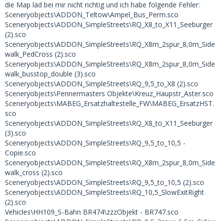
die Map läd bei mir nicht richtig und ich habe folgende Fehler:
Sceneryobjects\ADDON_Teltow\Ampel_Bus_Perm.sco
Sceneryobjects\ADDON_SimpleStreets\RQ_X8_to_X11_Seeburger
(2).sco
Sceneryobjects\ADDON_SimpleStreets\RQ_X8m_2spur_8,0m_Side
walk_PedCross (2).sco
Sceneryobjects\ADDON_SimpleStreets\RQ_X8m_2spur_8,0m_Side
walk_busstop_double (3).sco
Sceneryobjects\ADDON_SimpleStreets\RQ_9,5_to_X8 (2).sco
Sceneryobjects\Pennermasters Objekte\Kreuz_Haupstr_Aster.sco
Sceneryobjects\MABEG_Ersatzhaltestelle_FW\MABEG_ErsatzHST.
sco
Sceneryobjects\ADDON_SimpleStreets\RQ_X8_to_X11_Seeburger
(3).sco
Sceneryobjects\ADDON_SimpleStreets\RQ_9,5_to_10,5 -
Copie.sco
Sceneryobjects\ADDON_SimpleStreets\RQ_X8m_2spur_8,0m_Side
walk_cross (2).sco
Sceneryobjects\ADDON_SimpleStreets\RQ_9,5_to_10,5 (2).sco
Sceneryobjects\ADDON_SimpleStreets\RQ_10,5_SlowExitRight
(2).sco
Vehicles\HH109_S-Bahn BR474\zzzObjekt - BR747.sco