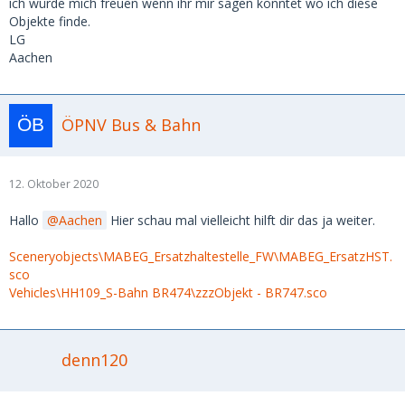
ich würde mich freuen wenn ihr mir sagen könntet wo ich diese
Objekte finde.
LG
Aachen
ÖPNV Bus & Bahn
12. Oktober 2020
Hallo
Aachen
Hier schau mal vielleicht hilft dir das ja weiter.
Sceneryobjects\MABEG_Ersatzhaltestelle_FW\MABEG_ErsatzHST.
sco
Vehicles\HH109_S-Bahn BR474\zzzObjekt - BR747.sco
denn120