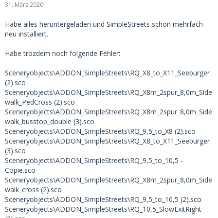
31. März 2020
idewalk_junct_forbus (2).sco
Sceneryobjects\ADDON_SimpleStreets\RQ_10,5_to_X8m_Alto
Habe alles heruntergeladen und SimpleStreets schon mehrfach
naer (2).sco
neu installiert.
Sceneryobjects\ADDON_SimpleStreets\RQ_9,5_2spur_6,5m_S
idewalk_cross_forbus (2).sco
Habe trozdem noch folgende Fehler:
Kann mir jemand helfen?
Sceneryobjects\ADDON_SimpleStreets\RQ_X8_to_X11_Seeburger
(2).sco
Sceneryobjects\ADDON_SimpleStreets\RQ_X8m_2spur_8,0m_Side
walk_PedCross (2).sco
Sceneryobjects\ADDON_SimpleStreets\RQ_X8m_2spur_8,0m_Side
walk_busstop_double (3).sco
Sceneryobjects\ADDON_SimpleStreets\RQ_9,5_to_X8 (2).sco
Sceneryobjects\ADDON_SimpleStreets\RQ_X8_to_X11_Seeburger
(3).sco
Sceneryobjects\ADDON_SimpleStreets\RQ_9,5_to_10,5 -
Copie.sco
Sceneryobjects\ADDON_SimpleStreets\RQ_X8m_2spur_8,0m_Side
walk_cross (2).sco
Sceneryobjects\ADDON_SimpleStreets\RQ_9,5_to_10,5 (2).sco
Sceneryobjects\ADDON_SimpleStreets\RQ_10,5_SlowExitRight