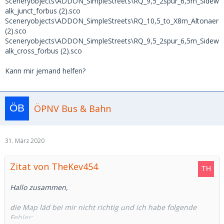
Sceneryobjects\ADDON_SimpleStreets\RQ_9,5_2spur_6,5m_Sidew
alk_junct_forbus (2).sco
Sceneryobjects\ADDON_SimpleStreets\RQ_10,5_to_X8m_Altonaer
(2).sco
Sceneryobjects\ADDON_SimpleStreets\RQ_9,5_2spur_6,5m_Sidew
alk_cross_forbus (2).sco
Kann mir jemand helfen?
ÖPNV Bus & Bahn
31. März 2020
Zitat von TheKev454
Hallo zusammen,
die Map läd bei mir nicht richtig und ich habe folgende
Fehler: