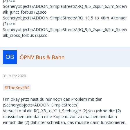
(2).sco
Sceneryobjects\ADDON_SimpleStreets\RQ_9,5_2spur_6,5m_Sidew
alk_junct_forbus (2).sco
Sceneryobjects\ADDON_SimpleStreets\RQ_10,5_to_X8m_Altonaer
(2).sco
Sceneryobjects\ADDON_SimpleStreets\RQ_9,5_2spur_6,5m_Sidew
alk_cross_forbus (2).sco
ÖPNV Bus & Bahn
31. März 2020
TheKev454
Hm okay jetzt hast du nur noch das Problem mit den
(Sceneryobjects\ADDON_SimpleStreets)
Versuch mal die RQ_X8_to_X11_Seeburger (2).sco (
ohne die (2)
raussuchen und dann eine Kopie davon zu machen und dann
einfach die (2) dahinter schreiben, das müsste dann funktionieren.