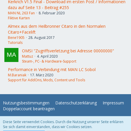
Kerkrich V1.5 Final - Download im ersten Post / Informationen
dazu auf Seite 13 - Beitrag #255
MAN NL 263 Fan
8. Februar 2020
Fiktive Karten
Almex aus dem Heilbronner Citaro in den Normalen
Citaro+Facelift
Bene1905
28. August 2017
Tutorials
OMSI "Zugriffsverletzung bei Adresse 00000000"
Mattuz
4. April 2020
Steam-, PC- & Hardware-Support
Performance in Verbindung mit MAN LC Sobol
M.Baraniak
17. März 2020
Support für AddOns, Mods, Content und Tools
Nutzungsbestimmungen
Datenschutzerklärung
Impressum
Doppelaccount beantragen
Diese Seite verwendet Cookies. Durch die Nutzung unserer Seite erklären
WoltLab Suite Forum - Themenvorlage 3.1.2 © 2004-2018
WBB Support
Sie sich damit einverstanden, dass wir Cookies setzen.