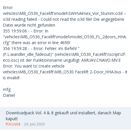
Error:
vehicles\MB_O530_Facelift\model\SWH\Almex_Vor_Stumm.o3d –
o3d reading failed - Could not read the o3d file! Die angegebene
Datei wurde nicht gefunden
355 19:59:06 - - Error: In
"vehicles\MB_O530_Facelift\model\model_O530_FL_2doors_HHA.
cfg" there was an error in line 4690!
356 19:59:28 - - Error: Fehler: im Befehl "
(F.L.wandler_idle_fadeout)" (vehicles\MB_O530_Facelift\\script\zf-
eco.osc) ist der Funktionsname ungültig!: AMUAV.CNAVO.MV.E
Error: You want to create vehicle
vehicles\MB_O530_Facelift\MB_O530 Facelift 2-Door_HHA.bus - it
is invalid!
mfg
Daniel
Downloadpack Vol. 4 & 8 gekauft und installiert, danach Map
kaputt
fOcUs04
29. Juni 2020