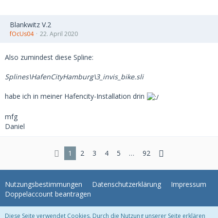
Blankwitz V.2
fOcUs04
22. April 2020
Also zumindest diese Spline:
Splines\HafenCityHamburg\3_invis_bike.sli
habe ich in meiner Hafencity-Installation drin
mfg
Daniel
1
2
3
4
5
…
92
Nutzungsbestimmungen
Datenschutzerklärung
Impressum
Doppelaccount beantragen
Diese Seite verwendet Cookies. Durch die Nutzung unserer Seite erklären