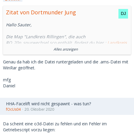
Zitat von Dortmunder Jung
Hallo Sauter,
Die Map "Landkreis Rillingen", die auch
RQ_20n_spurwechsel.sco enthält, findest du hier :
Landkreis
Rillingen
Alles anzeigen
Gruß
Genau da hab ich die Datei runtergeladen und die .ams-Datei mit
WinRar geöffnet.
Ralf
mfg
Daniel
HHA-Facelift wird nicht gespawnt - was tun?
fOcUs04
20. Oktober 2020
Da scheint eine o3d-Datei zu fehlen und ein Fehler im
Getriebescript vorzu liegen: