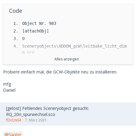
Code
Object Nr. 983
[attachObj]
0
Sceneryobjects\ADDON_gcW\leitbake_licht_dim
m.sco
Alles anzeigen
48930
48928
Probiere einfach mal, die GCW-Objekte neu zu installieren.
0
0
mfg
Daniel
0
0
0
[gelöst] Fehlendes Sceneryobject gesucht:
1
RQ_20n_spurwechsel.sco
fOcUs04
7. März 2021
0
Sauter