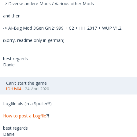
-> Diverse andere Mods / Various other Mods
and then
-> AI-Bug Mod 3Gen GN21999 + C2 + HH_2017 + WUP V1.2
(Sorry, readme only in german)
best regards
Daniel
Can't start the game
fOcUs04
24. April 2020
Logfile pls (in a Spoiler!!!)
How to post a Logfile
?!
best regards
Daniel