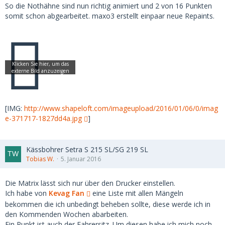
So die Nothähne sind nun richtig animiert und 2 von 16 Punkten
somit schon abgearbeitet. maxo3 erstellt einpaar neue Repaints.
[IMG:
http://www.shapeloft.com/imageupload/2016/01/06/0/imag
e-371717-1827dd4a.jpg
]
Kässbohrer Setra S 215 SL/SG 219 SL
Tobias W.
5. Januar 2016
Die Matrix lässt sich nur über den Drucker einstellen.
Ich habe von
Kevag Fan
eine Liste mit allen Mängeln
bekommen die ich unbedingt beheben sollte, diese werde ich in
den Kommenden Wochen abarbeiten.
Ein Punkt ist auch der Fahrersitz. Um diesen habe ich mich noch