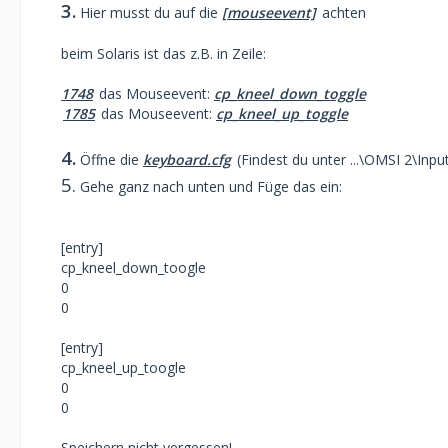
3.
Hier musst du auf die
[mouseevent]
achten
beim Solaris ist das z.B. in Zeile:
1748
das Mouseevent:
cp_kneel_down_toggle
1785
das Mouseevent:
cp_kneel_up_toggle
4.
Öffne die
keyboard.cfg
(Findest du unter ...\OMSI 2\Inpu
5.
Gehe ganz nach unten und Füge das ein:
[entry]
cp_kneel_down_toogle
0
0
[entry]
cp_kneel_up_toogle
0
0
Speichern nicht vergessen!