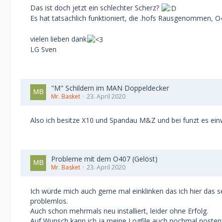
Das ist doch jetzt ein schlechter Scherz?
Es hat tatsächlich funktioniert, die .hofs Rausgenommen, 
vielen lieben dank
LG Sven
"M" Schildern im MAN Doppeldecker
Mr. Basket
23. April 2020
Also ich besitze X10 und Spandau M&Z und bei funzt es einwa
Probleme mit dem O407 (Gelöst)
Mr. Basket
23. April 2020
Ich würde mich auch gerne mal einklinken das ich hier da
problemlos.
Auch schon mehrmals neu installiert, leider ohne Erfolg.
Auf Wunsch kann ich ja meine Logfile auch nochmal posten