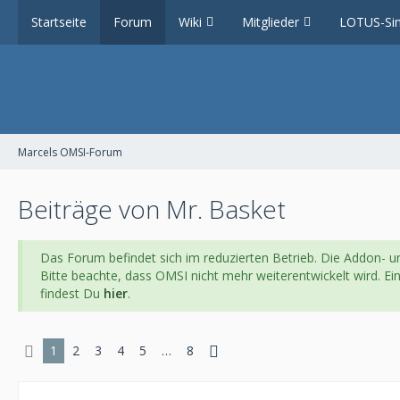
Startseite
Forum
Wiki
Mitglieder
LOTUS-Sim
Marcels OMSI-Forum
Beiträge von Mr. Basket
Das Forum befindet sich im reduzierten Betrieb. Die Addon- un
Bitte beachte, dass OMSI nicht mehr weiterentwickelt wird. E
findest Du
hier
.
1
2
3
4
5
…
8