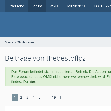
Startseite
Forum
Wiki
Mitglieder
LOTUS-Sim
Marcels OMSI-Forum
Beiträge von thebestoflpz
Das Forum befindet sich im reduzierten Betrieb. Die Addon- un
Bitte beachte, dass OMSI nicht mehr weiterentwickelt wird. E
findest Du
hier
.
1
2
3
4
5
…
19