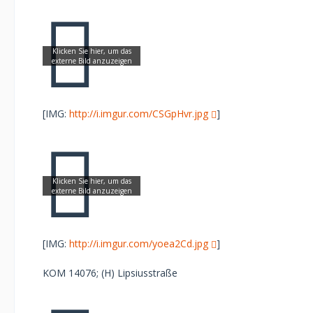
[IMG:
http://i.imgur.com/CSGpHvr.jpg
]
[IMG:
http://i.imgur.com/yoea2Cd.jpg
]
KOM 14076; (H) Lipsiusstraße