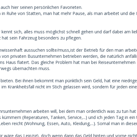
t auch hier seinen persönlichen Favorieten.
in Ruhe von Statten, man hat mehr Pause, als man arbeitet und die Fa
er kennt sich, alles muss möglichst schnell gehen und darf dabei am 
iz hat sein Fahrzeug besonders zu pflegen.
wissenhaft aussuchen sollte/muss,ist der Betrieb für den man arbeite
n von privaten Busunternehmen betrieben werden, die natürlich anfäll
ins Haus flatert. Das gleiche Problem hat man bei Reiseunternehmen (
terwegs übernachten muss.
bieten. Bei ihnen bekommt man pünktlich sein Geld, hat eine niedrig
 im Krankheitsfall nicht im Stich gelassen wird, sondern für jeden ei
rsunternehmen arbeiten will, bei dem man ordentlich was zu tun hat u
s kümmern (Reperaturen, Tanken, Service,...) und ich jeden Tag in ein
rs Leben reicht (Wohnung, Essen, Auto, Kleidung,...). Somal man in d
mir wäre das Leipzig), doch wenn dann das Geld hinten und vorne nicht