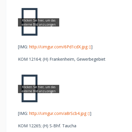
[IMG:
http://i.imgur.com/6Pd1cdX.jpg
]
KOM 12164; (H) Frankenheim, Gewerbegebiet
[IMG:
http://i.imgur.com/a8rScb4.jpg
]
KOM 12265; (H) S-Bhf. Taucha