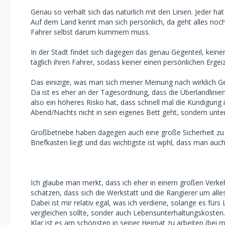
Genau so verhält sich das natürlich mit den Linien. Jeder ha
Auf dem Land kennt man sich persönlich, da geht alles noch 
Fahrer selbst darum kümmern muss.
In der Stadt findet sich dagegen das genau Gegenteil, kein
täglich ihren Fahrer, sodass keiner einen persönlichen Erge
Das einizige, was man sich meiner Meinung nach wirklich Ge
Da ist es eher an der Tagesordnung, dass die Überlandlinie
also ein höheres Risko hat, dass schnell mal die Kündigung 
Abend/Nachts nicht in sein eigenes Bett geht, sondern un
Großbetriebe haben dagegen auch eine große Sicherheit zu 
Briefkasten liegt und das wichtigste ist wphl, dass man auch
Ich glaube man merkt, dass ich eher in einem großen Verkeh
schätzen, dass sich die Werkstatt und die Rangierer um alle
Dabei ist mir relativ egal, was ich verdiene, solange es fü
vergleichen sollte, sonder auch Lebensunterhaltungskosten.
Klar ist es am schönsten in seiner Heimat zu arbeiten (bei 