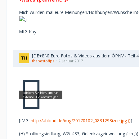
Mich würden mal eure Meinungen/Hoffnungen/Wünsche intere
MfG Kay
[DE+EN] Eure Fotos & Videos aus dem ÖPNV - Teil 4 / 
thebestoflpz
2. Januar 2017
[IMG:
http://abload.de/img/20170102_0831293izce.jpg
]
(H) Stollbergsiedlung, WG. 433, Gelenkzugeinweisung (ich ;))