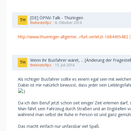
[DE] ÖPNV-Talk - Thüringen
thebestoflpz
8. Oktober 2016
http://www.thueringer-allgemei…rfurt-verletzt-1684495482
Wenn ihr Busfahrer wäret, ... [Änderung der Fragestel
thebestoflpz
15. Juli 2016
Als richtiger Busfahrer sollte es einem egal sein mit wel
Dabei ist mir natürlich bewusst, dass jeder sein Lieblingsfa
Da ich den Beruf jetzt schon seit einiger Zeit erlernen darf, 
Man fährt sein Fahrzeug durch Straßen und an Engstellen vo
während man selbst die Ruhe in Person ist und ganz gemühtl
Das macht einfach nur unfassbar viel Spaß.