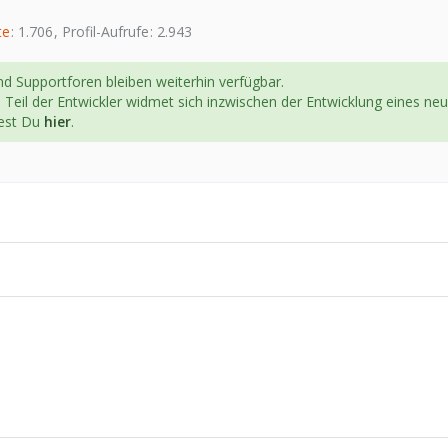
te
1.706
Profil-Aufrufe
2.943
d Supportforen bleiben weiterhin verfügbar.
n Teil der Entwickler widmet sich inzwischen der Entwicklung eines ne
dest Du
hier
.