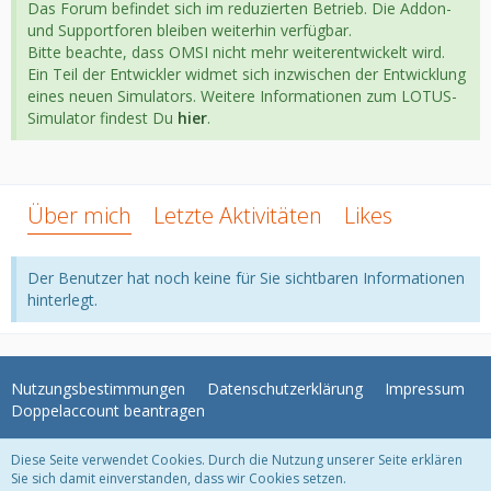
Das Forum befindet sich im reduzierten Betrieb. Die Addon-
und Supportforen bleiben weiterhin verfügbar.
Bitte beachte, dass OMSI nicht mehr weiterentwickelt wird.
Ein Teil der Entwickler widmet sich inzwischen der Entwicklung
eines neuen Simulators. Weitere Informationen zum LOTUS-
Simulator findest Du
hier
.
Über mich
Letzte Aktivitäten
Likes
Der Benutzer hat noch keine für Sie sichtbaren Informationen
hinterlegt.
Nutzungsbestimmungen
Datenschutzerklärung
Impressum
Doppelaccount beantragen
Diese Seite verwendet Cookies. Durch die Nutzung unserer Seite erklären
WoltLab Suite Forum - Themenvorlage 3.1.2 © 2004-2018
WBB Support
Sie sich damit einverstanden, dass wir Cookies setzen.