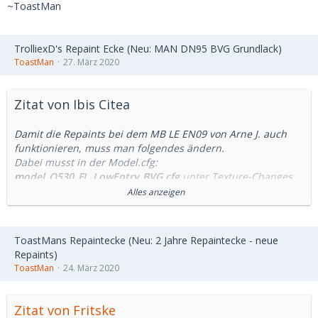
~ToastMan
TrolliexD's Repaint Ecke (Neu: MAN DN95 BVG Grundlack)
ToastMan
27. März 2020
Zitat von Ibis Citea
Damit die Repaints bei dem MB LE EN09 von Arne J. auch
funktionieren, muss man folgendes ändern.
Dabei musst in der Model.cfg:
model_O530_FL_LowEntry_BVG.cfg
unter Texture-Changes
folgendes ändern:
Alles anzeigen
[CTCTexture]
repaint_body
CitaroLE_01.tga
ToastMans Repaintecke (Neu: 2 Jahre Repaintecke - neue
Repaints)
in
ToastMan
24. März 2020
[CTCTexture]
repaint_body
CitaroLE_BVG_01.tga
Zitat von Fritske