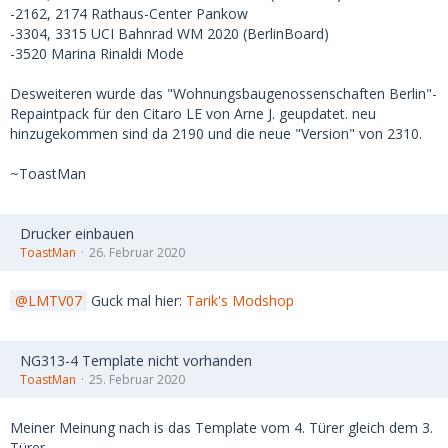
-2162, 2174 Rathaus-Center Pankow
-3304, 3315 UCI Bahnrad WM 2020 (BerlinBoard)
-3520 Marina Rinaldi Mode
Desweiteren wurde das "Wohnungsbaugenossenschaften Berlin"-
Repaintpack für den Citaro LE von Arne J. geupdatet. neu
hinzugekommen sind da 2190 und die neue "Version" von 2310.
~ToastMan
Drucker einbauen
ToastMan
26. Februar 2020
LMTV07
Guck mal hier:
Tarik's Modshop
NG313-4 Template nicht vorhanden
ToastMan
25. Februar 2020
Meiner Meinung nach is das Template vom 4. Türer gleich dem 3.
Türer.