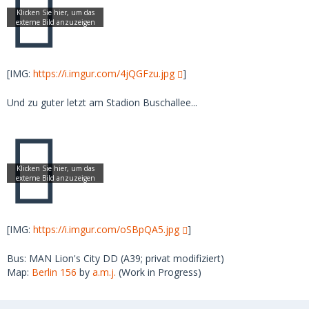
[IMG:
https://i.imgur.com/4jQGFzu.jpg
]
Und zu guter letzt am Stadion Buschallee...
[IMG:
https://i.imgur.com/oSBpQA5.jpg
]
Bus: MAN Lion's City DD (A39; privat modifiziert)
Map:
Berlin 156
by
a.m.j.
(Work in Progress)