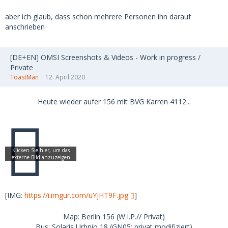
aber ich glaub, dass schon mehrere Personen ihn darauf
anschrieben
[DE+EN] OMSI Screenshots & Videos - Work in progress /
Private
ToastMan
12. April 2020
Heute wieder aufer 156 mit BVG Karren 4112...
[IMG:
https://i.imgur.com/uYjHT9F.jpg
]
Map: Berlin 156 (W.I.P.// Privat)
Bus: Solaris Urbnio 18 (GN05; privat modifiziert)