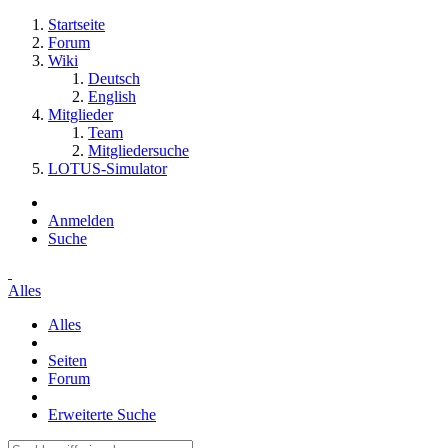
Startseite
Forum
Wiki
Deutsch
English
Mitglieder
Team
Mitgliedersuche
LOTUS-Simulator
Anmelden
Suche
Alles
Alles
Seiten
Forum
Erweiterte Suche