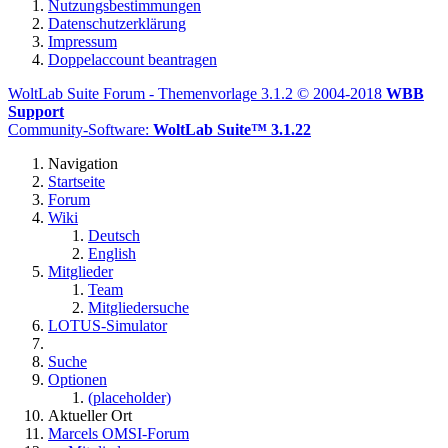
Nutzungsbestimmungen
Datenschutzerklärung
Impressum
Doppelaccount beantragen
WoltLab Suite Forum - Themenvorlage 3.1.2 © 2004-2018
WBB
Support
Community-Software:
WoltLab Suite™ 3.1.22
Navigation
Startseite
Forum
Wiki
Deutsch
English
Mitglieder
Team
Mitgliedersuche
LOTUS-Simulator
Suche
Optionen
(placeholder)
Aktueller Ort
Marcels OMSI-Forum