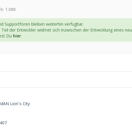
fe
1.088
d Supportforen bleiben weiterhin verfügbar.
n Teil der Entwickler widmet sich inzwischen der Entwicklung eines ne
dest Du
hier
.
AN Lion´s City
O407