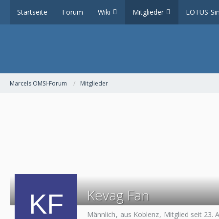
Startseite
Forum
Wiki
Mitglieder
LOTUS-Sim
Marcels OMSI-Forum
Mitglieder
Kevag Fan
Männlich
aus Koblenz
Mitglied seit 23. 