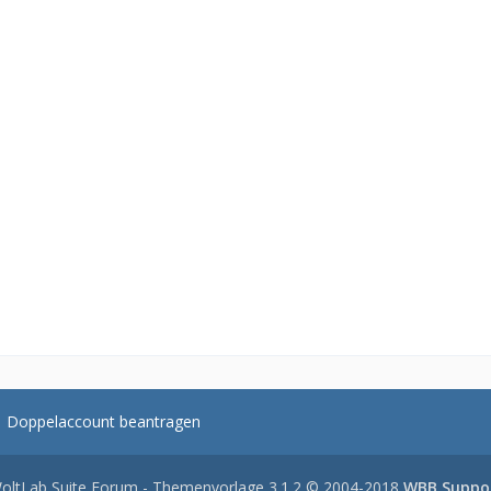
Doppelaccount beantragen
oltLab Suite Forum - Themenvorlage 3.1.2 © 2004-2018
WBB Suppo