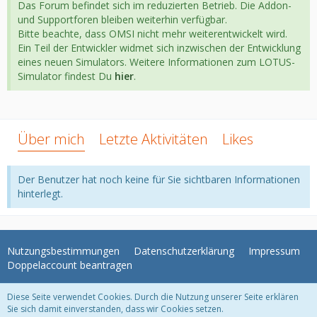
Das Forum befindet sich im reduzierten Betrieb. Die Addon-
und Supportforen bleiben weiterhin verfügbar.
Bitte beachte, dass OMSI nicht mehr weiterentwickelt wird.
Ein Teil der Entwickler widmet sich inzwischen der Entwicklung
eines neuen Simulators. Weitere Informationen zum LOTUS-
Simulator findest Du
hier
.
Über mich
Letzte Aktivitäten
Likes
Der Benutzer hat noch keine für Sie sichtbaren Informationen
hinterlegt.
Nutzungsbestimmungen
Datenschutzerklärung
Impressum
Doppelaccount beantragen
Diese Seite verwendet Cookies. Durch die Nutzung unserer Seite erklären
WoltLab Suite Forum - Themenvorlage 3.1.2 © 2004-2018
WBB Support
Sie sich damit einverstanden, dass wir Cookies setzen.