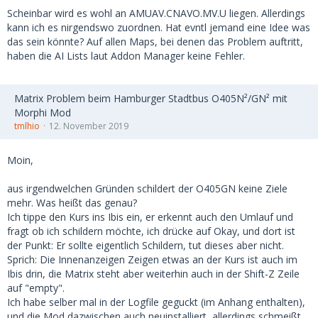
Scheinbar wird es wohl an AMUAV.CNAVO.MV.U liegen. Allerdings
kann ich es nirgendswo zuordnen. Hat evntl jemand eine Idee was
das sein könnte? Auf allen Maps, bei denen das Problem auftritt,
haben die AI Lists laut Addon Manager keine Fehler.
Matrix Problem beim Hamburger Stadtbus O405N²/GN² mit
Morphi Mod
tmlhio
12. November 2019
Moin,
aus irgendwelchen Gründen schildert der O405GN keine Ziele
mehr. Was heißt das genau?
Ich tippe den Kurs ins Ibis ein, er erkennt auch den Umlauf und
fragt ob ich schildern möchte, ich drücke auf Okay, und dort ist
der Punkt: Er sollte eigentlich Schildern, tut dieses aber nicht.
Sprich: Die Innenanzeigen Zeigen etwas an der Kurs ist auch im
Ibis drin, die Matrix steht aber weiterhin auch in der Shift-Z Zeile
auf "empty".
Ich habe selber mal in der Logfile geguckt (im Anhang enthalten),
und die Mod dazwischen auch neuinstalliert, allerdings schmeißt