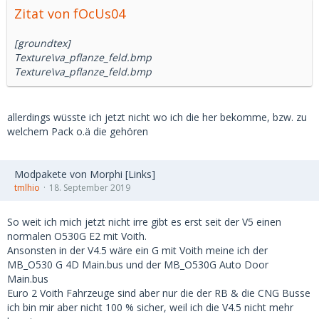
Zitat von fOcUs04
[groundtex]
Texture\va_pflanze_feld.bmp
Texture\va_pflanze_feld.bmp
allerdings wüsste ich jetzt nicht wo ich die her bekomme, bzw. zu
welchem Pack o.ä die gehören
Modpakete von Morphi [Links]
tmlhio
18. September 2019
So weit ich mich jetzt nicht irre gibt es erst seit der V5 einen
normalen O530G E2 mit Voith.
Ansonsten in der V4.5 wäre ein G mit Voith meine ich der
MB_O530 G 4D Main.bus und der MB_O530G Auto Door
Main.bus
Euro 2 Voith Fahrzeuge sind aber nur die der RB & die CNG Busse
ich bin mir aber nicht 100 % sicher, weil ich die V4.5 nicht mehr