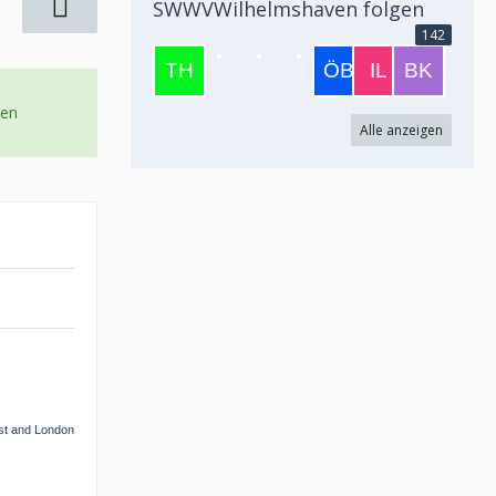
SWWVWilhelmshaven folgen
142
uen
Alle anzeigen
ast and London
-------------