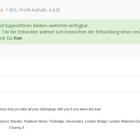
te
1.903
Profil-Aufrufe
6.620
d Supportforen bleiben weiterhin verfügbar.
n Teil der Entwickler widmet sich inzwischen der Entwicklung eines ne
dest Du
hier
.
ure that you take all your belongings with you if you leave the train.
aplehurst, Marden, Paddock Wood, Tonbridge, Sevenoaks, London Bridge, London Waterloo E
Charing X.
------------------------------------------------------------------------------------------