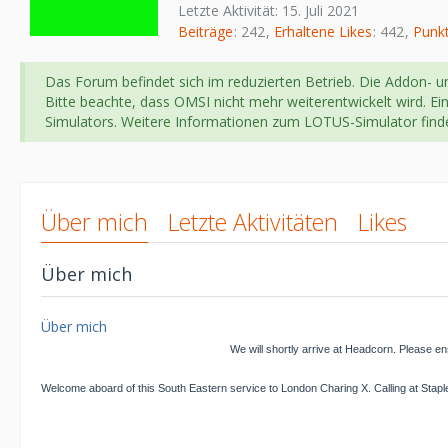
Letzte Aktivität:
15. Juli 2021
Beiträge
242
Erhaltene Likes
442
Punk
Das Forum befindet sich im reduzierten Betrieb. Die Addon- un
Bitte beachte, dass OMSI nicht mehr weiterentwickelt wird. Ei
Simulators. Weitere Informationen zum LOTUS-Simulator fin
Über mich
Letzte Aktivitäten
Likes
Über mich
Über mich
We will shortly arrive at Headcorn. Please ens
Welcome aboard of this South Eastern service to London Charing X. Calling at St
---------------------------------------------------------------------------------