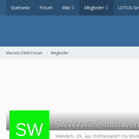
Startseite
Forum
Wiki
Mitglieder
LOTUS-Sim
Marcels OMSI-Forum
Mitglieder
SWWVWilhelmshave
Männlich
29
aus Ostfriesland/11ta Stoc