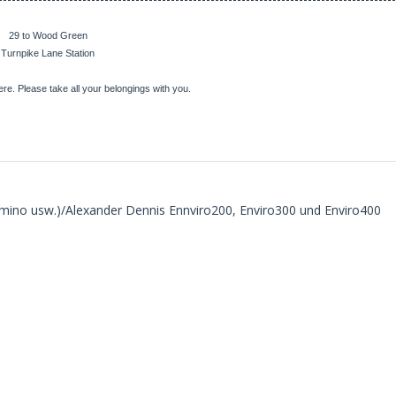
29 to Wood Green
Turnpike Lane Station
re. Please take all your belongings with you.
ramino usw.)/Alexander Dennis Ennviro200, Enviro300 und Enviro400