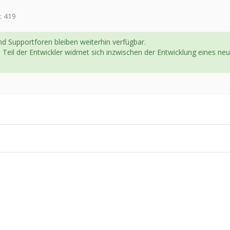
419
d Supportforen bleiben weiterhin verfügbar.
in Teil der Entwickler widmet sich inzwischen der Entwicklung eines 