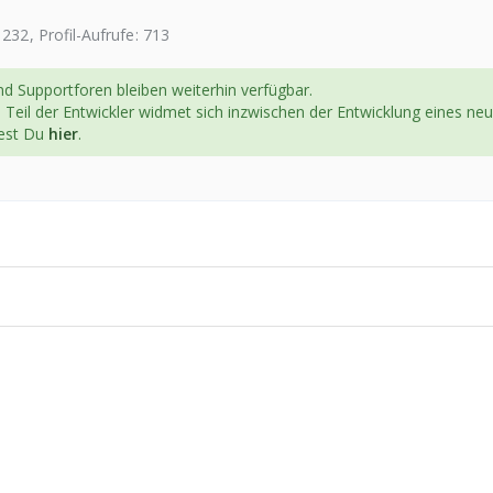
232
Profil-Aufrufe
713
d Supportforen bleiben weiterhin verfügbar.
n Teil der Entwickler widmet sich inzwischen der Entwicklung eines ne
dest Du
hier
.