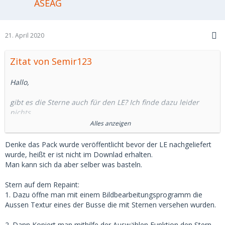
ASEAG
21. April 2020
Zitat von Semir123
Hallo,
gibt es die Sterne auch für den LE? Ich finde dazu leider
nichts.
Alles anzeigen
Gruß,
Semir123
Denke das Pack wurde veröffentlicht bevor der LE nachgeliefert
wurde, heißt er ist nicht im Downlad erhalten.
Man kann sich da aber selber was basteln.
Stern auf dem Repaint:
1. Dazu öffne man mit einem Bildbearbeitungsprogramm die
Aussen Textur eines der Busse die mit Sternen versehen wurden.
2. Dann Kopiert man mithilfe der Auswählen Funktion den Stern.