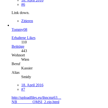
18. April 2016
#6
Link down.
Zitieren
Tommy08
Erhaltene Likes
110
Beiträge
443
Wohnort
Wien
Beruf
Kassier
Alias
Smidy
18. April 2016
#7
http://uploadfiles.eu/ihncmz63…
NB________OMSI_2.zip.html