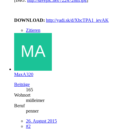
[IMG:
http://savepic.net/7224728m.jpg
]
DOWNLOAD:
http://yadi.sk/d/XbcTPA1_ievAK
Zitieren
MaxA320
Beiträge
165
Wohnort
mülleimer
Beruf
penner
26. August 2015
#2