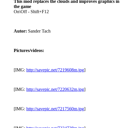
This mod replaces the clouds and improves graphics in
the game
On\Off - Shift+F12
Autor:
Sander Tach
Pictures/videos:
[IMG:
http://savepic.net/7219608m.jpg
]
[IMG:
http://savepic.net/7220632m.jpg
]
[IMG:
http://savepic.net/7217560m.jpg
]