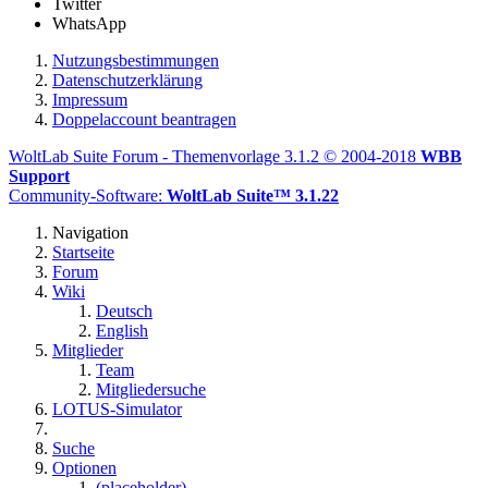
Twitter
WhatsApp
Nutzungsbestimmungen
Datenschutzerklärung
Impressum
Doppelaccount beantragen
WoltLab Suite Forum - Themenvorlage 3.1.2 © 2004-2018
WBB
Support
Community-Software:
WoltLab Suite™ 3.1.22
Navigation
Startseite
Forum
Wiki
Deutsch
English
Mitglieder
Team
Mitgliedersuche
LOTUS-Simulator
Suche
Optionen
(placeholder)