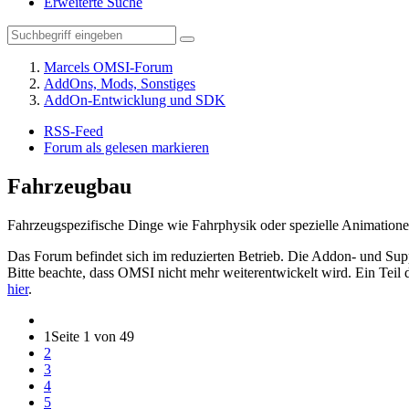
Erweiterte Suche
Marcels OMSI-Forum
AddOns, Mods, Sonstiges
AddOn-Entwicklung und SDK
RSS-Feed
Forum als gelesen markieren
Fahrzeugbau
Fahrzeugspezifische Dinge wie Fahrphysik oder spezielle Animation
Das Forum befindet sich im reduzierten Betrieb. Die Addon- und Supp
Bitte beachte, dass OMSI nicht mehr weiterentwickelt wird. Ein Tei
hier
.
1
Seite 1 von 49
2
3
4
5