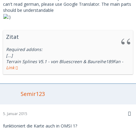
Splines\Terrain Spline\Terrain Spline_Other
can't read german, please use Google Translator. The main parts
textures\Terrain-
should be understandable
Spline_Origin_Gehweg\4mTerrain_Spline_Origin_Gehweg.sli
Splines\Terrain Spline\Terrain Spline_Other
textures\Terrain-
Spline_Origin_Gehweg\8mTerrain_Spline_Origin_Gehweg.sli
Zitat
Splines\Terrain Spline\Terrain Spline_Other
textures\Terrain-
Required addons:
Spline_Origin_Gras\15mTerrain_Spline_Origin_Gras.sli
[...]
Splines\Terrain Spline\Terrain Spline_Other
Terrain Splines V5.1 - von Bluescreen & Baureihe189Fan -
textures\Terrain-
Link
Spline_Origin_Kopfstein\15mTerrain_Spline_Origin_Kopfstei
n.sli
cheers
Semir123
5. Januar 2015
funktioniert die Karte auch in OMSI 1?