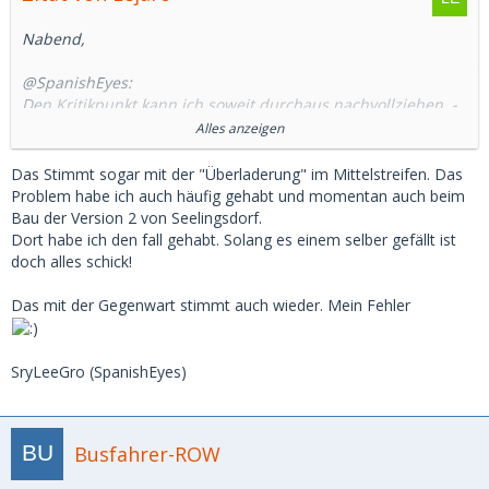
Nabend,
@SpanishEyes:
Den Kritikpunkt kann ich soweit durchaus nachvollziehen. -
Beim Bau hab ich auch oft nachgedacht, ob und was man
Alles anzeigen
auf die Mittelstreifen setzten könnte.
Problem war es, das Mittel zwischen "Begrünungsgrad" und
Das Stimmt sogar mit der "Überladerung" im Mittelstreifen. Das
Monotonie zu finden, und es dabei auch nicht zu überladen
Problem habe ich auch häufig gehabt und momentan auch beim
wirken zu lassen.
Bau der Version 2 von Seelingsdorf.
- Glücklicherweise sind solche Details ja ohne größere
Dort habe ich den fall gehabt. Solang es einem selber gefällt ist
Umständlichkeiten später noch integrierbar
doch alles schick!
Das mit der Gegenwart stimmt auch wieder. Mein Fehler
Ähnliches bei den Telefonzellen: Die Map ist ja Zeitlich an
die Gegenwart angelehnt. Telefonzellen gibt es quasi nicht
mehr. Dem habe ich mit dem auslassen des Details quasi
SryLeeGro (SpanishEyes)
Rechnung getragen
Busfahrer-ROW
An dieser Stelle, Danke für die Kritik
MfG. Lejaro